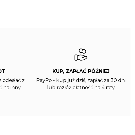
OT
KUP, ZAPŁAĆ PÓŹNIEJ
 odesłać z
PayPo - Kup już dziś, zapłać za 30 dni
 na inny
lub rozłóż płatność na 4 raty