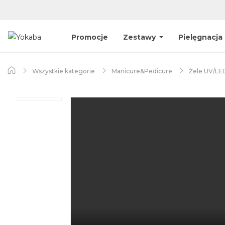
Promocje
Zestawy
Pielęgnacja
Wszystkie kategorie
Manicure&Pedicure
Żele UV/LE