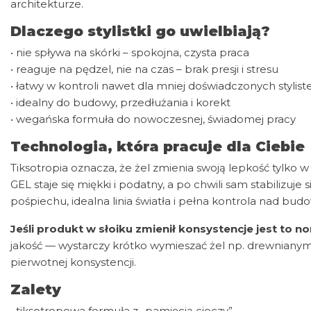
architekturze.
Dlaczego stylistki go uwielbiają?
• nie spływa na skórki – spokojna, czysta praca
• reaguje na pędzel, nie na czas – brak presji i stresu
• łatwy w kontroli nawet dla mniej doświadczonych stylist
• idealny do budowy, przedłużania i korekt
• wegańska formuła do nowoczesnej, świadomej pracy
Technologia, która pracuje dla Ciebie
Tiksotropia oznacza, że żel zmienia swoją lepkość tylko
GEL staje się miękki i podatny, a po chwili sam stabilizuje
pośpiechu, idealna linia światła i pełna kontrola nad bud
Jeśli produkt w słoiku zmienił konsystencje jest to 
jakość — wystarczy krótko wymieszać żel np. drewnianym
pierwotnej konsystencji.
Zalety
• tiksotropowa formuła z „pamięcią cieczy”