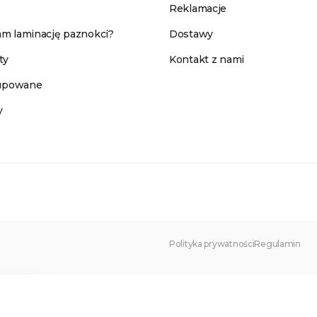
Reklamacje
m laminację paznokci?
Dostawy
ty
Kontakt z nami
kupowane
y
Polityka prywatności
Regulamin
×