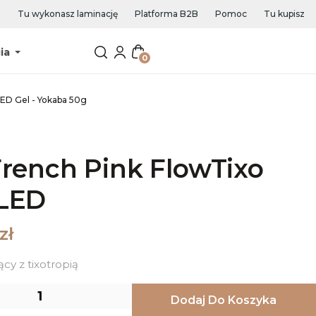
Tu wykonasz laminację
Platforma B2B
Pomoc
Tu kupisz
ia
0
03 French Pink FlowTixo UV/LED Gel - Yokaba 50g
French Pink FlowTixo
LED
zł
cy z tixotropią
Dodaj Do Koszyka