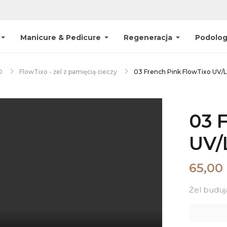
Manicure & Pedicure
Regeneracja
Podolog
D
FlowTixo - żel z pamięcią cieczy
03 
UV/
65,00 
Żel budują