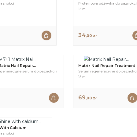
aznokci
Proteinowa odżywka do paznokci
15 ml
34
,00 zł
atrix Nail Repair...
Matrix Nail Repair Treatment
generacyjne serum do paznokci i
Serum regeneracyjne do paznokc
15 ml
69
,00 zł
 With Calcium
aznokci