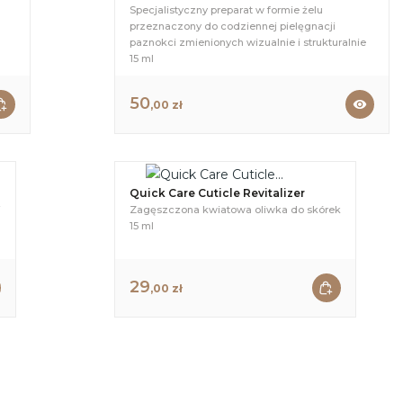
Specjalistyczny preparat w formie żelu
przeznaczony do codziennej pielęgnacji
paznokci zmienionych wizualnie i strukturalnie
15 ml
50
visibility
,00 zł
Quick Care Cuticle Revitalizer
i
Zagęszczona kwiatowa oliwka do skórek
15 ml
29
,00 zł