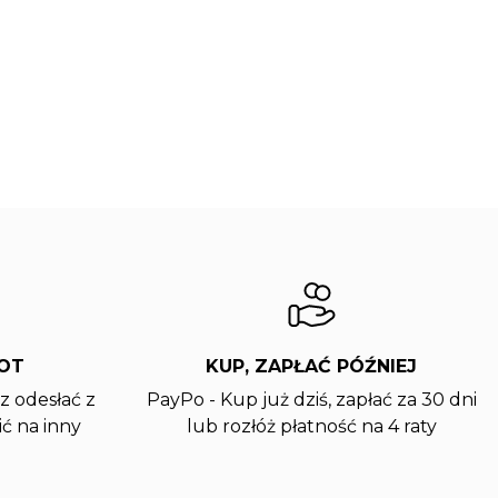
ROT
KUP, ZAPŁAĆ PÓŹNIEJ
z odesłać z
PayPo - Kup już dziś, zapłać za 30 dni
ć na inny
lub rozłóż płatność na 4 raty