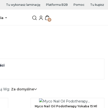
Tu wykonasz laminację
Platforma B2B
Pomoc
Tu kupisz
ia
0
ści
uj Wg:
Za domyślne
Myco Nail Oil Podotherapy Yokaba 15 Ml