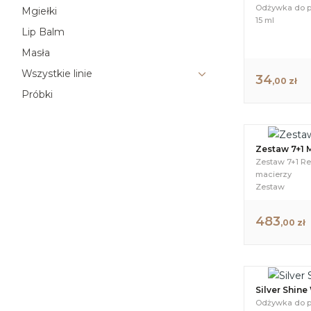
Odżywka do p
Mgiełki
15 ml
Lip Balm
Masła
Wszystkie linie
34
,00 zł
Próbki
Zestaw 7+1 M
Zestaw 7+1 Re
macierzy
Zestaw
483
,00 zł
Silver Shine
Odżywka do p