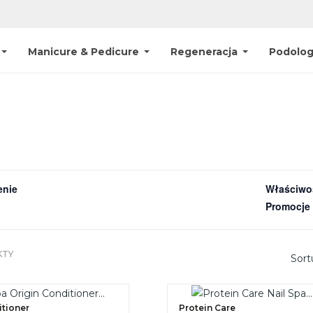
Manicure & Pedicure
Regeneracja
Podolog
enie
Właściwo
Promocje
KTY
Sort
itioner
Protein Care