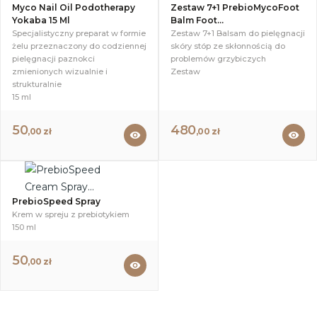
Myco Nail Oil Podotherapy
Zestaw 7+1 PrebioMycoFoot
Yokaba 15 Ml
Balm Foot...
Specjalistyczny preparat w formie
Zestaw 7+1 Balsam do pielęgnacji
żelu przeznaczony do codziennej
skóry stóp ze skłonnością do
pielęgnacji paznokci
problemów grzybiczych
zmienionych wizualnie i
Zestaw
strukturalnie
15 ml
50
480
,00 zł
,00 zł
visibility
visibility
PrebioSpeed Spray
Krem w spreju z prebiotykiem
150 ml
50
,00 zł
visibility