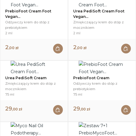
PrebioFoot Cream Foot
Urea PediSoft Cream Foot
Vegan...
Vegan...
Odżywczy krem do stóp z
Zmiękczający krem do stóp z
prebiotykiem
mocznikiem
2 ml
2 ml
2
2
,00 zł
,00 zł
Urea PediSoft Cream
PrebioFoot Cream
Zmiękczający krem do stóp z
Odżywczy krem do stóp z
mocznikiem
prebiotykiem
75 ml
75 ml
29
29
,00 zł
,00 zł