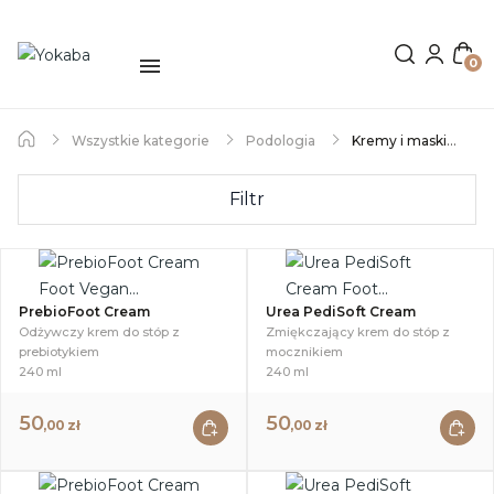
0
Wszystkie kategorie
Podologia
Kremy i maski
Filtr
PrebioFoot Cream
Urea PediSoft Cream
Odżywczy krem do stóp z
Zmiękczający krem do stóp z
prebiotykiem
mocznikiem
240 ml
240 ml
50
50
,00 zł
,00 zł