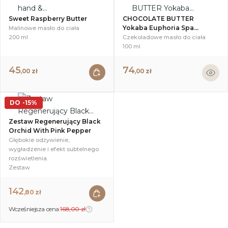
Sweet Raspberry Butter
CHOCOLATE BUTTER
Yokaba Euphoria Spa...
Malinowe masło do ciała
200 ml
Czekoladowe masło do ciała
100 ml
45
74
,00 zł
,00 zł
DO -15%
Zestaw Regenerujący Black
Orchid With Pink Pepper
Głębokie odżywienie,
wygładzenie i efekt subtelnego
rozświetlenia.
Zestaw
142
,80 zł
Wcześniejsza cena:
168,00 zł