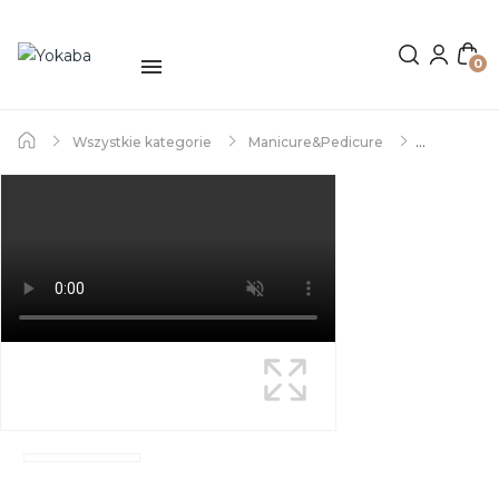
0
Wszystkie kategorie
Manicure&Pedicure
Żele UV/LED
FlowTixo - żel z pamięcią cieczy
01 Milky FlowTixo UV/LED Gel - Yokaba 50g