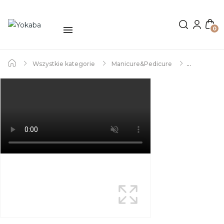
0
Wszystkie kategorie
Manicure&Pedicure
Lakiery Hybrydowe
Topy hybrydowe
02 Pink Top Glow uv/led - Yokaba 7ml