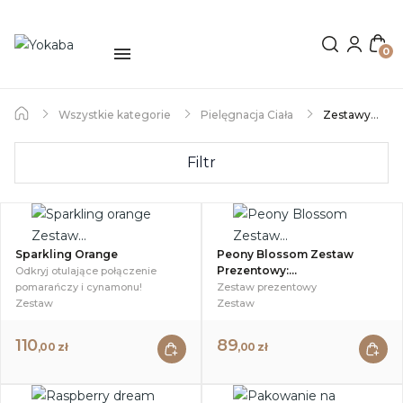
0
Wszystkie kategorie
Pielęgnacja Ciała
Zestawy
Filtr
Sparkling Orange
Peony Blossom Zestaw
Prezentowy:...
Odkryj otulające połączenie
pomarańczy i cynamonu!
Zestaw prezentowy
Zestaw
Zestaw
110
89
,00 zł
,00 zł