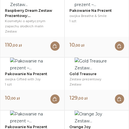
Raspberry Dream Zestaw
Pakowanie Na Prezent
Prezentowy:...
owijka Breathe & Smile
Kosmetyki o apetycznym
1 szt
zapachu słodkich malin
Zestaw
110
10
,00 zł
,00 zł
Pakowanie Na Prezent
Gold Treasure
owijka Gifted with Joy
Zestaw prezentowy
1 szt
Zestaw
10
129
,00 zł
,00 zł
Pakowanie Na Prezent
Orange Joy