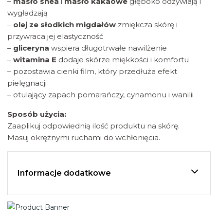
–
masło shea
i
masło kakaowe
głęboko odżywiają i
wygładzają
–
olej ze słodkich migdałów
zmiękcza skórę i
przywraca jej elastyczność
–
gliceryna
wspiera długotrwałe nawilżenie
–
witamina E
dodaje skórze miękkości i komfortu
– pozostawia cienki film, który przedłuża efekt
pielęgnacji
– otulający zapach pomarańczy, cynamonu i wanilii
Sposób użycia:
Zaaplikuj odpowiednią ilość produktu na skórę.
Masuj okrężnymi ruchami do wchłonięcia.
Informacje dodatkowe