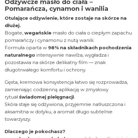
Odżywcze masło do ciała –
Pomarańcza, cynamon i wanilia
Otulające odżywienie, które zostaje na skórze na
dłużej.
Bogate,
wegańskie
masło do ciała o ciepłym zapachu
pomarańczy i cynamonu z nutą wanilii.
Formuła oparta w
98% na składnikach pochodzenia
naturalnego
intensywnie nawilża, wygładza i
pozostawia na skórze delikatny film — znak
długotrwałego komfortu i ochrony.
Gęsta, kremowa konsystencja łatwo się rozprowadza,
zamieniając codzienną aplikację w zmysłowy
rytuał
świadomej pielęgnacji
.
Skóra staje się odżywiona, przyjemnie natłuszczona i
aksamitna w dotyku, a aromat długo subtelnie
towarzyszy.
Dlaczego je pokochasz?