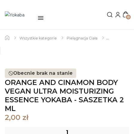
0
Wszystkie kategorie
Pielęgnacja Ciała
Orange and Cinamon body vegan ultra moisturizing Essence
Yokaba - saszetka 2 ml
Obecnie brak na stanie
ORANGE AND CINAMON BODY
VEGAN ULTRA MOISTURIZING
ESSENCE YOKABA - SASZETKA 2
ML
2,00 zł