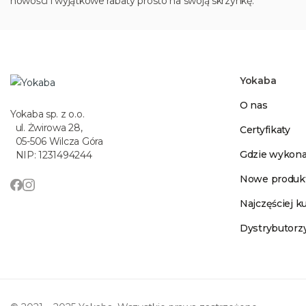
nowości i wyjątkowe rabaty prosto na swoją skrzynkę.
Yokaba
O nas
Yokaba sp. z o.o.
ul. Żwirowa 28,
Certyfikaty
05-506 Wilcza Góra
Gdzie wykona
NIP: 1231494244
Nowe produk
Najczęściej 
Dystrybutorz