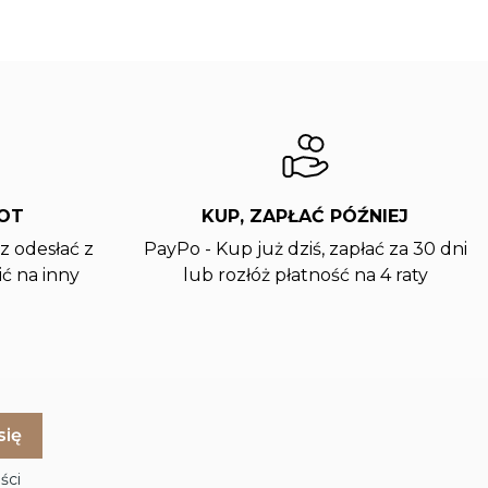
ROT
KUP, ZAPŁAĆ PÓŹNIEJ
z odesłać z
PayPo - Kup już dziś, zapłać za 30 dni
ć na inny
lub rozłóż płatność na 4 raty
ści