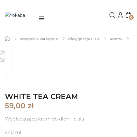
0
Wszystkie kategorie
Pielęgnacja Ciała
Kremy
White Tea Cream hand&body vegan smoothing Essence Yokaba
240 ml
WHITE TEA CREAM
59,00 zł
Wygładzający krem do dłoni i ciała
240 ml