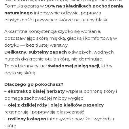
Formuła oparta w
98% na składnikach pochodzenia
naturalnego
intensywnie odżywia, poprawia
elastyczność i przywraca skórze naturalny blask.
Aksamitna konsystencja szybko się wchłania,
pozostawiając skórę miękką, gładką i komfortową w
dotyku — bez tłustej warstwy.
Delikatny, subtelny zapach
o świeżych, wodnych
nutach dyskretnie otula skórę, nie dominując.
To codzienny rytuał
świadomej pielęgnacji
, który
czyta się skórą.
Dlaczego go pokochasz?
–
ekstrakt z białej herbaty
wspiera ochronę skóry i
pomaga zachować jej młody wygląd
–
olej z dzikiej róży
i
olej z kiełków pszenicy
regenerują i poprawiają elastyczność
–
roślinny kolagen
intensywnie nawilża i wygładza
skórę