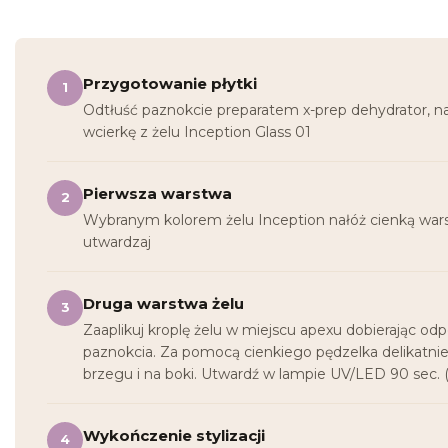
Przygotowanie płytki
1
Odtłuść paznokcie preparatem x-prep dehydrator, n
wcierkę z żelu Inception Glass 01
Pierwsza warstwa
2
Wybranym kolorem żelu Inception nałóż cienką wars
utwardzaj
Druga warstwa żelu
3
Zaaplikuj kroplę żelu w miejscu apexu dobierając od
paznokcia. Za pomocą cienkiego pędzelka delikatni
brzegu i na boki. Utwardź w lampie UV/LED 90 se
Wykończenie stylizacji
4