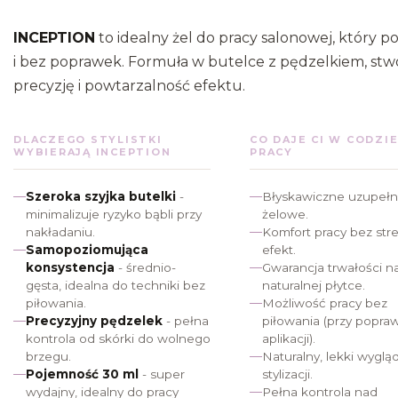
INCEPTION
to idealny żel do pracy salonowej, który po
i bez poprawek. Formuła w butelce z pędzelkiem, stwo
precyzję i powtarzalność efektu.
DLACZEGO STYLISTKI
CO DAJE CI W CODZI
WYBIERAJĄ INCEPTION
PRACY
Szeroka szyjka butelki
-
Błyskawiczne uzupełn
minimalizuje ryzyko bąbli przy
żelowe.
nakładaniu.
Komfort pracy bez str
Samopoziomująca
efekt.
konsystencja
- średnio-
Gwarancja trwałości n
gęsta, idealna do techniki bez
naturalnej płytce.
piłowania.
Możliwość pracy bez
Precyzyjny pędzelek
- pełna
piłowania (przy popra
kontrola od skórki do wolnego
aplikacji).
brzegu.
Naturalny, lekki wyglą
Pojemność 30 ml
- super
stylizacji.
wydajny, idealny do pracy
Pełna kontrola nad