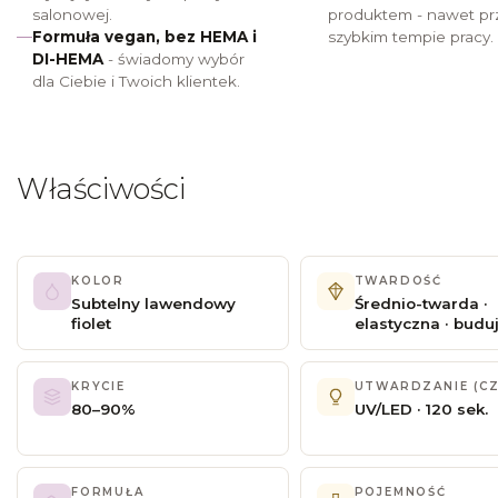
salonowej.
produktem - nawet pr
Formuła vegan, bez HEMA i
szybkim tempie pracy.
DI-HEMA
- świadomy wybór
dla Ciebie i Twoich klientek.
Właściwości
KOLOR
TWARDOŚĆ
Subtelny lawendowy
Średnio-twarda ·
fiolet
elastyczna · budu
KRYCIE
UTWARDZANIE (CZ
80–90%
UV/LED · 120 sek.
FORMUŁA
POJEMNOŚĆ