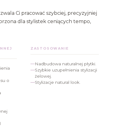
zwala Ci pracować szybciej, precyzyjniej
rzona dla stylistek ceniących tempo,
ENNEJ
ZASTOSOWANIE
Nadbudowa naturalnej płytki.
ienia
Szybkie uzupełnienia stylizacji
żelowej.
esu o
Stylizacje natural look.
a
wnej
d