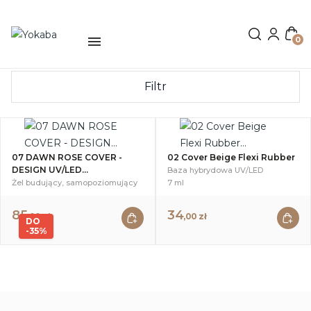
0
Filtr
07 DAWN ROSE COVER -
02 Cover Beige Flexi Rubber
DESIGN UV/LED...
Baza hybrydowa UV/LED
Żel budujący, samopoziomujący
7 ml
85
34
,00 zł
,00 zł
DO
-35%