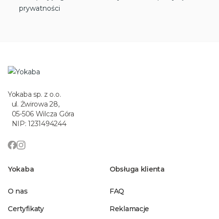
prywatności
Yokaba sp. z o.o.
ul. Żwirowa 28,
05-506 Wilcza Góra
NIP: 1231494244
Yokaba
Obsługa klienta
O nas
FAQ
Certyfikaty
Reklamacje